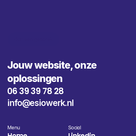
Plan een gesprek 
esiowerk.
Plan een gesprek 
 Webdesign    x    Workflow automation 
Jouw website, onze 
oplossingen
06 39 39 78 28
info@
esiowerk.nl
Menu
Social
Home
Linkedin 